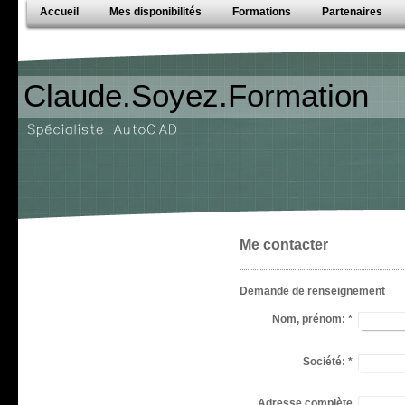
Accueil
Mes disponibilités
Formations
Partenaires
Claude.Soyez.Formation
Me contacter
Demande de renseignement
Nom, prénom:
*
Société:
*
Adresse complète