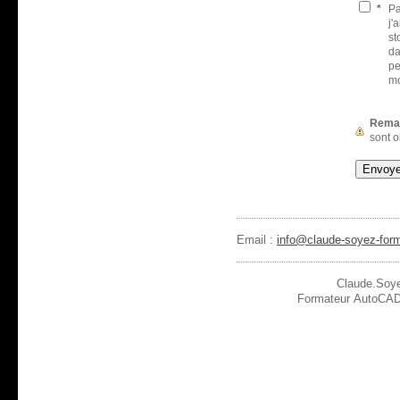
*
Pa
j'
st
da
pe
m
Rema
sont o
Email :
info@claude-soyez-for
Claude.Soy
Formateur AutoCAD 