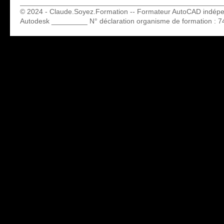
___________________________________________________
© 2024 - Claude.Soyez.Formation -- Formateur AutoCAD indép
Autodesk _________ N° déclaration organisme de formation : 