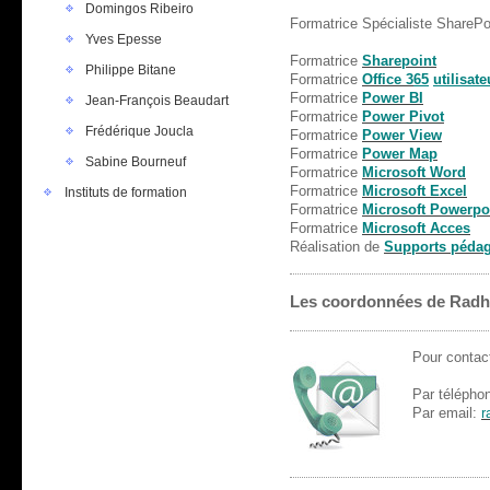
Domingos Ribeiro
Formatrice Spécialiste SharePoi
Yves Epesse
Formatrice
Sharepoint
Philippe Bitane
Formatrice
Office 3
65
utilisate
Formatrice
Power BI
Jean-François Beaudart
Formatrice
Power Pivot
Frédérique Joucla
Formatrice
Power View
Formatrice
Power Map
Sabine Bourneuf
Formatrice
Microsoft Word
Formatrice
Microsoft Excel
Instituts de formation
Formatrice
Microsoft Powerpo
Formatrice
Microsoft Acces
Réalisation de
Supports péda
Les coordonnées de Radh
Pour contac
Par télépho
Par email:
r