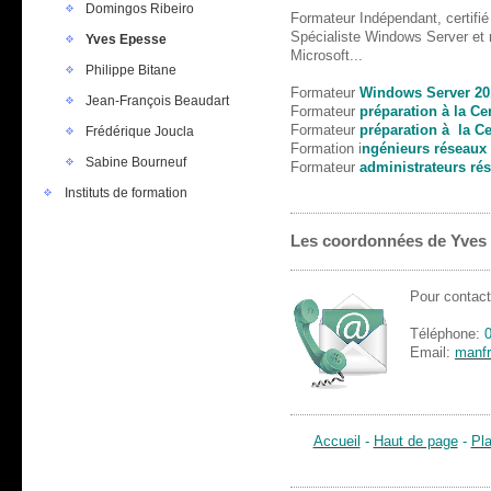
Domingos Ribeiro
Formateur Indépendant, certifié
Spécialiste Windows Server et
Yves Epesse
Microsoft...
Philippe Bitane
Formateur
Windows Server 20
Jean-François Beaudart
Formateur
préparation à la Ce
Formateur
préparation à la C
Frédérique Joucla
Formation i
ngénieurs réseaux
Sabine Bourneuf
Formateur
administrateurs ré
Instituts de formation
Les coordonnées de Yves
Pour contac
Téléphone:
Email:
manf
Accueil
-
Haut de page
-
Pl