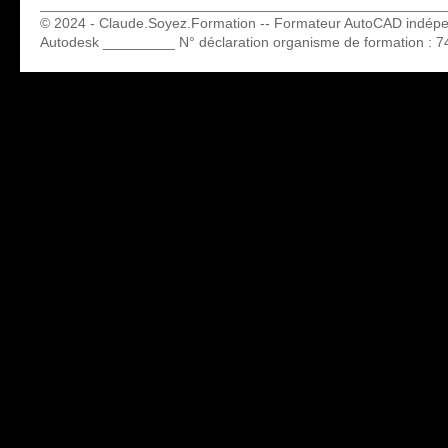
___________________________________________________
© 2024 - Claude.Soyez.Formation -- Formateur AutoCAD indép
Autodesk _________ N° déclaration organisme de formation : 