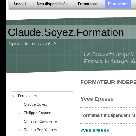
Accueil
Mes disponibilités
Formations
Partenaires
Claude.Soyez.Formation
FORMATEUR INDEP
Formateurs
Yves Epesse
Claude Soyez
Philippe Casano
Formateur Indépendant M
Christian Gaignierre
Radhia Ben Younes
YVES EPESSE