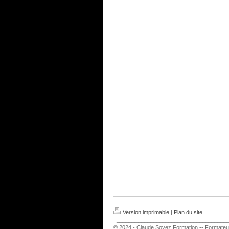
Version imprimable
|
Plan du site
_____________________________________
© 2024 - Claude.Soyez.Formation -- Formate