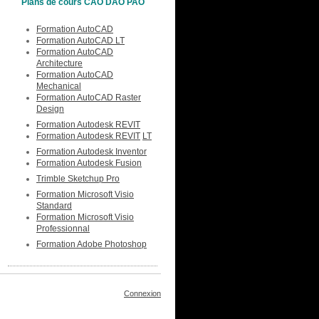
Plans de cours CAO DAO PAO
Formation AutoCAD
Formation AutoCAD LT
Formation AutoCAD
Architecture
Formation AutoCAD
Mechanical
Formation AutoCAD Raster
Design
Formation Autodesk REVIT
Formation Autodesk REVIT
LT
Formation Autodesk Inventor
Formation Autodesk Fusion
Trimble Sketchup Pro
Formation Microsoft Visio
Standard
Formation Microsoft Visio
Professionnal
Formation Adobe Photoshop
Connexion