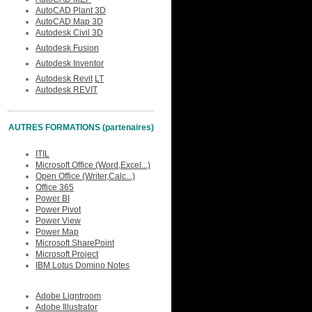
AutoCAD Plant 3D
AutoCAD Map 3D
Autodesk Civil 3D
Autodesk Fusion
Autodesk Inventor
Autodesk Revit
LT
Autodesk REVIT
AUTRES FORMATIONS (partenaires)
ITIL
Microsoft Office (Word,Excel...)
Open Office (Writer,Calc...)
Office 365
Power BI
Power Pivot
Power View
Power Map
Microsoft SharePoint
Microsoft Project
IBM Lotus Domino Notes
Adobe Ligntroom
Adobe Illustrator