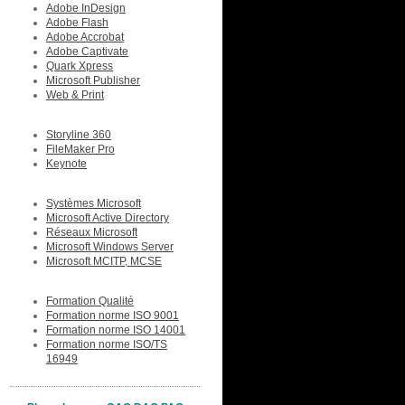
Adobe InDesign
Adobe Flash
Adobe Accrobat
Adobe Captivate
Quark Xpress
Microsoft Publisher
Web & Print
Storyline 360
FileMaker Pro
Keynote
Systèmes Microsoft
Microsoft Active Directory
Réseaux Microsoft
Microsoft Windows Server
Microsoft MCITP, MCSE
Formation Qualité
Formation norme ISO 9001
Formation norme ISO 14001
Formation norme ISO/TS
16949