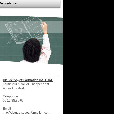
Me contacter
Claude.Soyez.Formation CAO DAO
Formateur AutoCAD Indépendant
Agréé Autodesk
Téléphone
06.12.38.86.69
Email
info@claude-soyez-formation.com