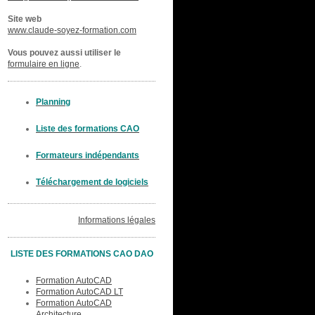
Site web
www.claude-soyez-formation.com
Vous pouvez aussi utiliser le
formulaire en ligne
.
Planning
Liste des formations CAO
Formateurs indépendants
Téléchargement de logiciels
Informations légales
LISTE DES FORMATIONS CAO DAO
Formation AutoCAD
Formation AutoCAD LT
Formation AutoCAD
Architecture